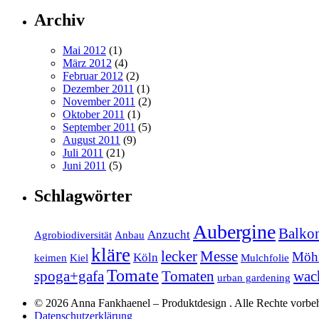
Archiv
Mai 2012
(1)
März 2012
(4)
Februar 2012
(2)
Dezember 2011
(1)
November 2011
(2)
Oktober 2011
(1)
September 2011
(5)
August 2011
(9)
Juli 2011
(21)
Juni 2011
(5)
Schlagwörter
Aubergine
Balko
Anzucht
Agrobiodiversität
Anbau
kläre
lecker
Messe
Möh
Köln
keimen
Kiel
Mulchfolie
Tomate
spoga+gafa
Tomaten
wac
urban gardening
© 2026 Anna Fankhaenel – Produktdesign . Alle Rechte vorbe
Datenschutzerklärung