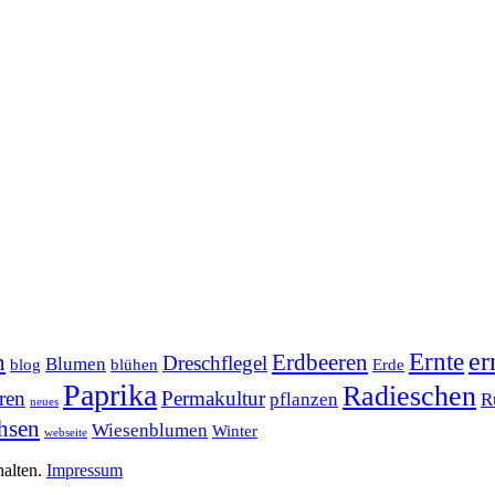
er
Ernte
n
Erdbeeren
Dreschflegel
Blumen
blog
blühen
Erde
Paprika
Radieschen
ren
Permakultur
pflanzen
R
neues
hsen
Wiesenblumen
Winter
webseite
halten.
Impressum