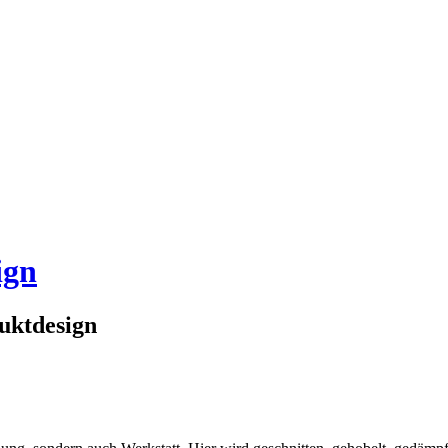
ign
uktdesign