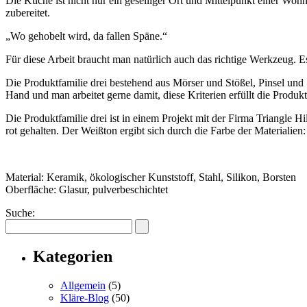
Die Küche ist nicht nur ein geselliger Ort und Mittelpunkt einer Woh
zubereitet.
„Wo gehobelt wird, da fallen Späne.“
Für diese Arbeit braucht man natürlich auch das richtige Werkzeug. E
Die Produktfamilie drei bestehend aus Mörser und Stößel, Pinsel und
Hand und man arbeitet gerne damit, diese Kriterien erfüllt die Produkt
Die Produktfamilie drei ist in einem Projekt mit der Firma Triangle 
rot gehalten. Der Weißton ergibt sich durch die Farbe der Materiali
Material: Keramik, ökologischer Kunststoff, Stahl, Silikon, Borsten
Oberfläche: Glasur, pulverbeschichtet
Suche:
Kategorien
Allgemein
(5)
Kläre-Blog
(50)