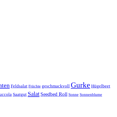
Gurke
nten
Feldsalat
geschmackvoll
Hügelbeet
Früchte
Salat
Seedbed Roll
uccola
Saatgut
Sonne
Sonnenblume