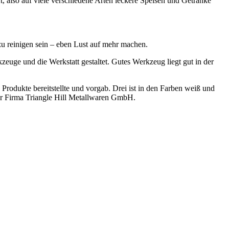
t, also auf viele verschiedene Arten leckere Speisen und Getränke
zu reinigen sein – eben Lust auf mehr machen.
euge und die Werkstatt gestaltet. Gutes Werkzeug liegt gut in der
Produkte bereitstellte und vorgab. Drei ist in den Farben weiß und
der Firma Triangle Hill Metallwaren GmbH.