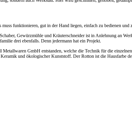
nung, sondern auch Werkstatt. Hier wird geschnitten, gehobelt, gedämpf
s muss funktionieren, gut in der Hand liegen, einfach zu bedienen und 
 Schaber, Gewürzmühle und Kräuterschneider ist in Anlehnung an Werkz
familie drei ebenfalls. Denn jedermann hat ein Projekt.
Hill Metallwaren GmbH entstanden, welche die Technik für die einzelnen 
en: Keramik und ökologischer Kunststoff. Der Rotton ist die Hausfarbe 